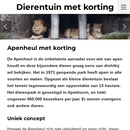
Dierentuin met korting
Ga
direct
naar
de
hoofdinhoud
Apenheul met korting
De Apenheul is de onbetwiste aanrader voor wie van apen
houdt en deze bijzondere dieren graag eens van dichtbij
wil bekijken. Het in 1971 geopende park heeft apen in alle
soorten en maten. Opgezet als kleine dierentuin beslaat
het terrein tegenwoordig een oppervlakte van 13 hectare.
Het dierenpark is gevestigd in Apeldoorn, en trekt
ongeveer 460.000 bezoekers per jaar. Er wonen overigens
ook andere dieren.
Uniek concept
Hoewel de Apenheul zich niet uitsluitend op apen richt, staan