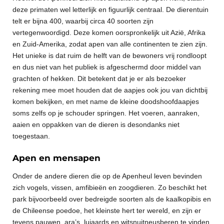
deze primaten wel letterlijk en figuurlijk centraal. De dierentuin
telt er bijna 400, waarbij circa 40 soorten zijn
vertegenwoordigd. Deze komen oorspronkelijk uit Azië, Afrika
en Zuid-Amerika, zodat apen van alle continenten te zien zijn.
Het unieke is dat ruim de helft van de bewoners vrij rondloopt
en dus niet van het publiek is afgeschermd door middel van
grachten of hekken. Dit betekent dat je er als bezoeker
rekening mee moet houden dat de aapjes ook jou van dichtbij
komen bekijken, en met name de kleine doodshoofdaapjes
soms zelfs op je schouder springen. Het voeren, aanraken,
aaien en oppakken van de dieren is desondanks niet
toegestaan.
Apen en mensapen
Onder de andere dieren die op de Apenheul leven bevinden
zich vogels, vissen, amfibieën en zoogdieren. Zo beschikt het
park bijvoorbeeld over bedreigde soorten als de kaalkopibis en
de Chileense poedoe, het kleinste hert ter wereld, en zijn er
tevens pauwen, ara’s, luiaards en witsnuitneusberen te vinden.