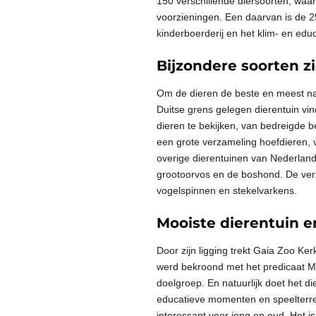
150 verschillende diersoorten, waar
voorzieningen. Een daarvan is de 2
kinderboerderij en het klim- en edu
Bijzondere soorten z
Om de dieren de beste en meest nat
Duitse grens gelegen dierentuin vin
dieren te bekijken, van bedreigde 
een grote verzameling hoefdieren, v
overige dierentuinen van Nederland
grootoorvos en de boshond. De ver
vogelspinnen en stekelvarkens.
Mooiste dierentuin en
Door zijn ligging trekt Gaia Zoo Ker
werd bekroond met het predicaat Mo
doelgroep. En natuurlijk doet het 
educatieve momenten en speelterre
interessant voor jong en oud. Het i