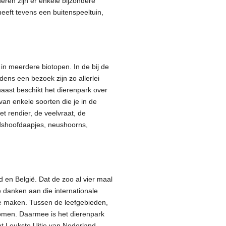
eren zijn er enkele bijzondere
eeft tevens een buitenspeeltuin,
in meerdere biotopen. In de bij de
ens een bezoek zijn zo allerlei
aast beschikt het dierenpark over
van enkele soorten die je in de
t rendier, de veelvraat, de
dshoofdaapjes, neushoorns,
d en België. Dat de zoo al vier maal
 danken aan die internationale
 te maken. Tussen de leefgebieden,
omen. Daarmee is het dierenpark
ot Leukste Uitje van Nederland.