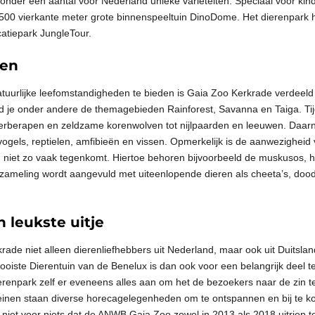
onder een aantal voor Nederland unieke variëteiten. Speciaal voor kind
500 vierkante meter grote binnenspeeltuin DinoDome. Het dierenpark h
catiepark JungleTour.
ien
uurlijke leefomstandigheden te bieden is Gaia Zoo Kerkrade verdeeld 
d je onder andere de themagebieden Rainforest, Savanna en Taiga. Tijd
berberapen en zeldzame korenwolven tot nijlpaarden en leeuwen. Daarn
ogels, reptielen, amfibieën en vissen. Opmerkelijk is de aanwezigheid 
 niet zo vaak tegenkomt. Hiertoe behoren bijvoorbeeld de muskusos, he
zameling wordt aangevuld met uiteenlopende dieren als cheeta’s, doo
 leukste uitje
krade niet alleen dierenliefhebbers uit Nederland, maar ook uit Duitslan
oiste Dierentuin van de Benelux is dan ook voor een belangrijk deel te
dierenpark zelf er eveneens alles aan om het de bezoekers naar de zin
inen staan diverse horecagelegenheden om te ontspannen en bij te k
s niet voor niets dat de ANWB Gaia Zoo zowel in 2013 als 2018 uitriep t