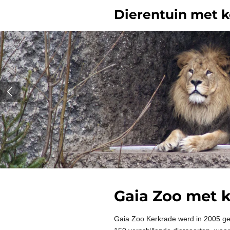
Ga
Dierentuin met k
direct
naar
de
hoofdinhoud
Gaia Zoo met k
Gaia Zoo Kerkrade werd in 2005 ge