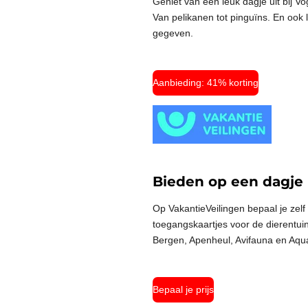
Geniet van een leuk dagje uit bij Vo
Van
pelikanen tot pinguïns. En ook
gegeven.
Aanbieding: 41% korting
Bieden op een dagje
Op VakantieVeilingen bepaal je zelf
toegangskaartjes voor de dierentuin
Bergen, Apenheul, Avifauna en Aq
Bepaal je prijs