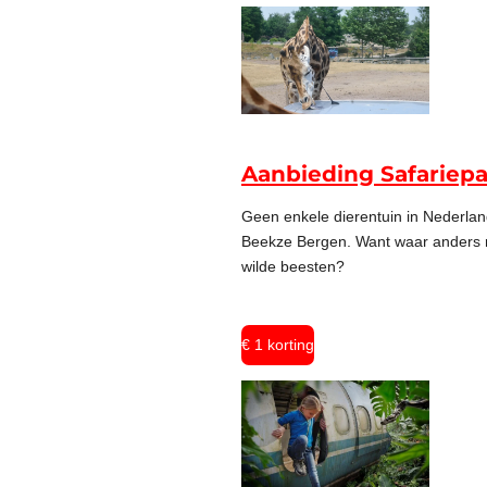
Aanbieding Safariep
Geen enkele dierentuin in Nederland
Beekze Bergen. Want waar anders ri
wilde beesten?
€ 1 korting