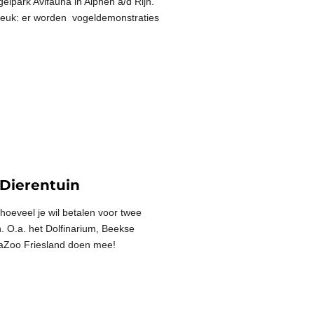
gelpark Avifauna in Alphen a/d Rijn.
 leuk: er worden vogeldemonstraties
 Dierentuin
 hoeveel je wil betalen voor twee
. O.a. het Dolfinarium, Beekse
uaZoo Friesland doen mee!